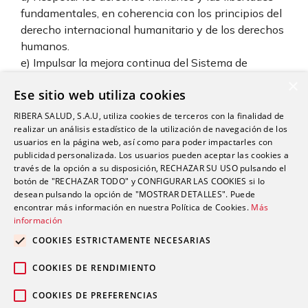
fundamentales, en coherencia con los principios del
derecho internacional humanitario y de los derechos
humanos.
e) Impulsar la mejora continua del Sistema de
Gestión de Operaciones de Seguridad, revisando
×
Ese sitio web utiliza cookies
periódicamente su desempeño y eficacia.
RIBERA SALUD, S.A.U, utiliza cookies de terceros con la finalidad de
Asimismo, esta política:
realizar un análisis estadístico de la utilización de navegación de los
Es apropiada al propósito y contexto de la
usuarios en la página web, así como para poder impactarles con
organización.
publicidad personalizada. Los usuarios pueden aceptar las cookies a
través de la opción a su disposición, RECHAZAR SU USO pulsando el
Proporciona un marco para establecer y revisar los
botón de "RECHAZAR TODO" y CONFIGURAR LAS COOKIES si lo
objetivos de operaciones de seguridad.
desean pulsando la opción de "MOSTRAR DETALLES". Puede
Es comunicada, entendida y aplicada por todo el
encontrar más información en nuestra Política de Cookies.
Más
personal que trabaje para la organización o en su
información
nombre.
COOKIES ESTRICTAMENTE NECESARIAS
Está disponible para todas las partes interesadas
pertinentes, reforzando la transparencia y la
COOKIES DE RENDIMIENTO
confianza en nuestras operaciones.
COOKIES DE PREFERENCIAS